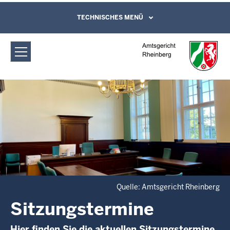
Direkt zum Inhalt
Amtsgericht Rheinberg:
TECHNISCHES MENÜ
Leichte Sprache, Gebärdensprachenvideo
und Kontaktformular
Sitzungstermine
Quelle: Amtsgericht Rheinberg
Sitzungstermine
Hier finden Sie die aktuellen Sitzungstermine