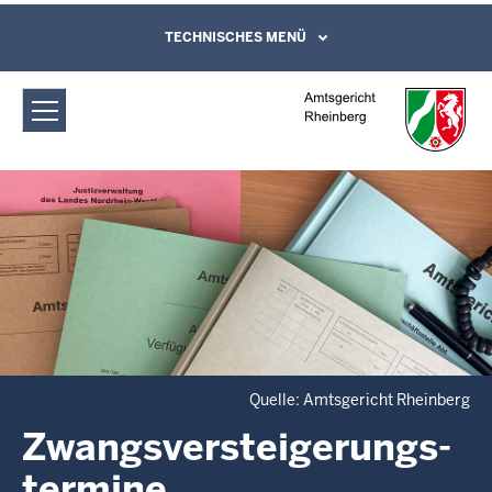
Direkt zum Inhalt
Amtsgericht Rheinberg:
TECHNISCHES MENÜ
Leichte Sprache, Gebärdensprachenvideo
und Kontaktformular
Zwangsversteigerungs­termine
Quelle: Amtsgericht Rheinberg
Zwangsversteigerungs­
termine