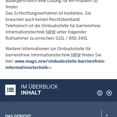
außergerichtlich eine Lösung für ein Problem zu
finden.
Das Schlichtungsverfahren ist kostenlos. Sie
brauchen auch keinen Rechtsbeistand.
Telefonisch ist die Ombudsstelle für barrierefreie
Informationstechnik
NRW
unter folgender
Rufnummer zu erreichen: 0211 / 855-3451.
Weitere Informationen zur Ombudsstelle für
barrierefreie Informationstechnik
NRW
finden Sie
hier:
www.mags.nrw/ombudsstelle-barrierefreie-
informationstechnik
IM ÜBERBLICK
Justiz-Portal im Überblick:
INHALT
DAS GERICHT