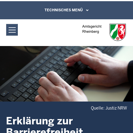
Direkt zum Inhalt
Amtsgericht Rheinberg: Erklärung zur
TECHNISCHES MENÜ
Leichte Sprache, Gebärdensprachenvideo
und Kontaktformular
Barrierefreiheit
Quelle: Justiz NRW
Erklärung zur
Barrierefreiheit