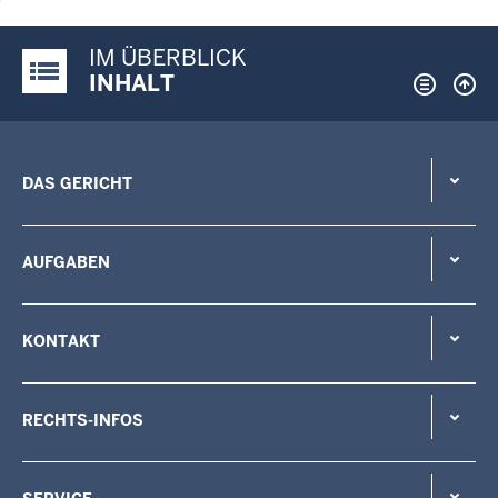
IM ÜBERBLICK
Justiz-Portal im Überblick:
INHALT
DAS GERICHT
AUFGABEN
KONTAKT
RECHTS-INFOS