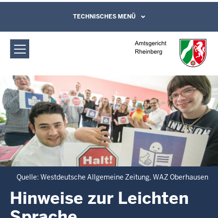
Direkt zum Inhalt
Amtsgericht Rheinberg: Hinweise zur
TECHNISCHES MENÜ
Leichte Sprache, Gebärdensprachenvideo
und Kontaktformular
Leichten Sprache
Quelle: Westdeutsche Allgemeine Zeitung, WAZ Oberhausen
Hinweise zur Leichten
Sprache