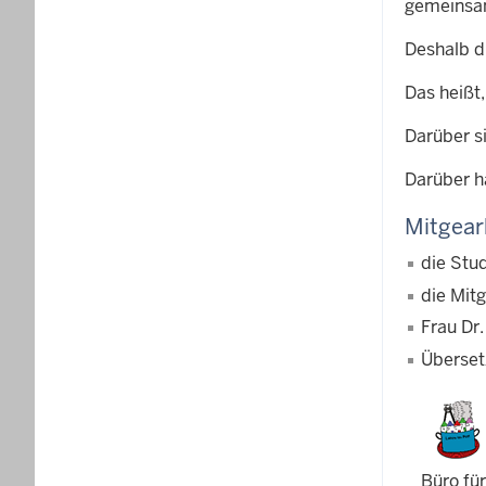
gemeinsam
Deshalb d
Das heißt
Darüber si
Darüber h
Mitgear
die Stu
die Mit
Frau Dr
Überset
Büro fü