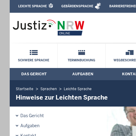
Direkt zum Inhalt
LEICHTE SPRACHE
GEBÄRDENSPRACHE
BARRIEREFREIHE
Leichte Sprache, Gebärdensprachenvideo u
Amtsgericht Rheinberg: Hinweise zur L
Schnellnavigation mit Volltext-Suche
SCHWERE SPRACHE
TERMINBUCHUNG
WEGBESCHRE
DAS GERICHT
AUFGABEN
KONTA
Hauptmenü: Hauptnavigation
Startseite
Sprachen
Leichte Sprache
Hinweise zur Leichten Sprache
Das Gericht
Aufgaben
Kontakt