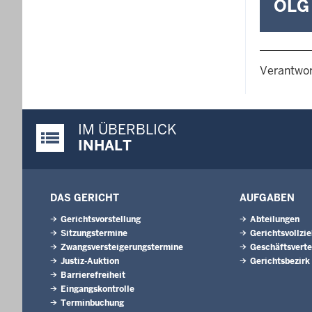
OLG 
Verantwor
IM ÜBERBLICK
Justiz-Portal im Überblick:
INHALT
DAS GERICHT
AUFGABEN
Gerichtsvorstellung
Abteilungen
Sitzungstermine
Gerichtsvollzi
Zwangsversteigerungs­termine
Geschäftsverte
Justiz-Auktion
Gerichtsbezirk
Barrierefreiheit
Eingangskontrolle
Terminbuchung