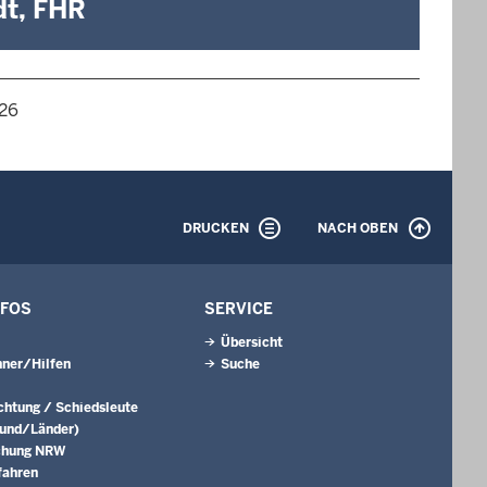
dt, FHR
026
DRUCKEN
NACH OBEN
NFOS
SERVICE
Übersicht
ner/Hilfen
Suche
ichtung / Schiedsleute
Bund/Länder)
chung NRW
fahren