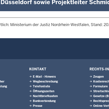
Düsseldorf sowie Projektleiter Schmi
tlich: Ministerium der Justiz Nordrhein-Westfalen, Stand: 2
KONTAKT
RECHTS-I
E-Mail - Hinweis
Zeugen
eher
Wegbeschreibung
Kostenrech
ilung
Telefonliste
Formulare
Öffnungszeiten
Streitschl
Nachtbriefkasten
Gesetze (
Bankverbindung
Rechtspre
Presse
Online-Ver