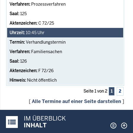
Prozessverfahren
125
C 72/25
10:45
Uhr
Verhandlungstermin
Familiensachen
126
F 72/26
Nicht öffentlich
Seite 1 von 2
1
2
[
Alle Termine auf einer Seite darstellen
]
IM ÜBERBLICK
Justiz-Portal im Überblick:
INHALT