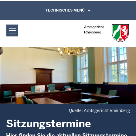
Direkt zum Inhalt
Amtsgericht Rheinberg:
TECHNISCHES MENÜ
Leichte Sprache, Gebärdensprachenvideo
und Kontaktformular
Sitzungstermine
Quelle: Amtsgericht Rheinberg
Sitzungstermine
Hier finden Sie die aktuellen Sitzungstermine